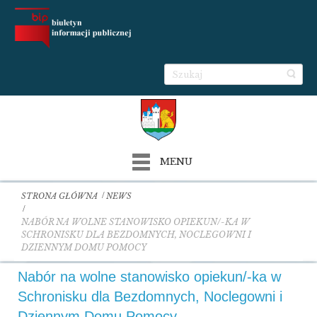
MENU
STRONA GŁÓWNA
NEWS
NABÓR NA WOLNE STANOWISKO OPIEKUN/-KA W
SCHRONISKU DLA BEZDOMNYCH, NOCLEGOWNI I
DZIENNYM DOMU POMOCY
Nabór na wolne stanowisko opiekun/-ka w
Schronisku dla Bezdomnych, Noclegowni i
Dziennym Domu Pomocy