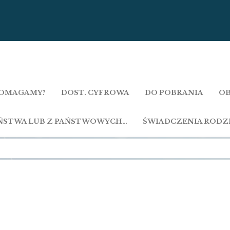
OMAGAMY?
DOST. CYFROWA
DO POBRANIA
OB
AŃSTWA LUB Z PAŃSTWOWYCH…
ŚWIADCZENIA RODZ