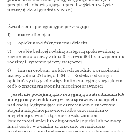
przepisach, obowiązujących przed wejściem w życie
ustawy tj. do 31 grudnia 2023 r.)
Świadczenie pielęgnacyjne przysługuje:
1) matce albo ojcu,
2) opiekunowi faktycznemu dziecka,
3) osobie będącej rodziną zastępczą spokrewnioną w
rozumieniu ustawy z dnia 9 czerwca 2011 r. o wspieraniu
rodziny i systemie pieczy zastępczej,
4) innym osobom, na których zgodnie z przepisami
ustawy z dnia 25 lutego 1964 r. – Kodeks rodzinny i
opiekuńczy ciąży obowiązek alimentacyjny, z wyjątkiem
osób o znacznym stopniu niepełnosprawności
–
jeżeli nie podejmują lub rezygnują z zatrudnienia lub
innej pracy zarobkowej w celu sprawowania opieki
nad osobą legitymującą się orzeczeniem o znacznym
stopniu niepełnosprawności albo orzeczeniem o
niepełnosprawności łącznie ze wskazaniami:
konieczności stałej lub długotrwałej opieki lub pomocy
innej osoby w związku ze znacznie ograniczoną
możliwością samodzielnej egzystencji oraz konieczności