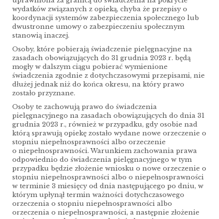
uprawniona za granicą do świadczenia na pokrycie
wydatków związanych z opieką, chyba że przepisy o
koordynacji systemów zabezpieczenia społecznego lub
dwustronne umowy o zabezpieczeniu społecznym
stanowią inaczej.
Osoby, które pobierają świadczenie pielęgnacyjne na
zasadach obowiązujących do 31 grudnia 2023 r. będą
mogły w dalszym ciągu pobierać wymienione
świadczenia zgodnie z dotychczasowymi przepisami, nie
dłużej jednak niż do końca okresu, na który prawo
zostało przyznane.
Osoby te zachowują prawo do świadczenia
pielęgnacyjnego na zasadach obowiązujących do dnia 31
grudnia 2023 r., również w przypadku, gdy osobie nad
którą sprawują opiekę zostało wydane nowe orzeczenie o
stopniu niepełnosprawności albo orzeczenie
o niepełnosprawności. Warunkiem zachowania prawa
odpowiednio do świadczenia pielęgnacyjnego w tym
przypadku będzie złożenie wniosku o nowe orzeczenie o
stopniu niepełnosprawności albo o niepełnosprawności
w terminie 3 miesięcy od dnia następującego po dniu, w
którym upłynął termin ważności dotychczasowego
orzeczenia o stopniu niepełnosprawności albo
orzeczenia o niepełnosprawności, a następnie złożenie