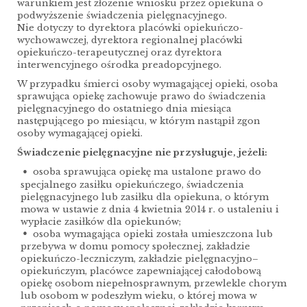
warunkiem jest złożenie wniosku przez opiekuna o
podwyższenie świadczenia pielęgnacyjnego.
Nie dotyczy to dyrektora placówki opiekuńczo-
wychowawczej, dyrektora regionalnej placówki
opiekuńczo-terapeutycznej oraz dyrektora
interwencyjnego ośrodka preadopcyjnego.
W przypadku śmierci osoby wymagającej opieki, osoba
sprawująca opiekę zachowuje prawo do świadczenia
pielęgnacyjnego do ostatniego dnia miesiąca
następującego po miesiącu, w którym nastąpił zgon
osoby wymagającej opieki.
Świadczenie pielęgnacyjne nie przysługuje, jeżeli:
osoba sprawująca opiekę ma ustalone prawo do
specjalnego zasiłku opiekuńczego, świadczenia
pielęgnacyjnego lub zasiłku dla opiekuna, o którym
mowa w ustawie z dnia 4 kwietnia 2014 r. o ustaleniu i
wypłacie zasiłków dla opiekunów;
osoba wymagająca opieki została umieszczona lub
przebywa w domu pomocy społecznej, zakładzie
opiekuńczo-leczniczym, zakładzie pielęgnacyjno–
opiekuńczym, placówce zapewniającej całodobową
opiekę osobom niepełnosprawnym, przewlekle chorym
lub osobom w podeszłym wieku, o której mowa w