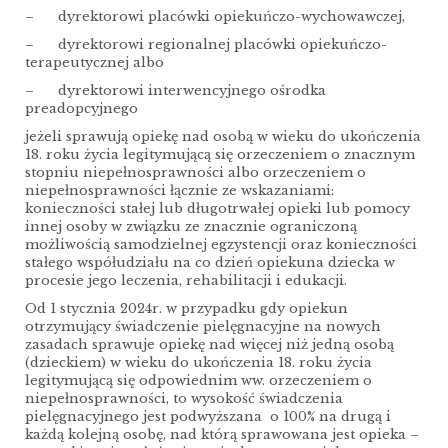
– dyrektorowi placówki opiekuńczo-wychowawczej,
– dyrektorowi regionalnej placówki opiekuńczo-
terapeutycznej albo
– dyrektorowi interwencyjnego ośrodka
preadopcyjnego
jeżeli sprawują opiekę nad osobą w wieku do ukończenia
18. roku życia legitymującą się orzeczeniem o znacznym
stopniu niepełnosprawności albo orzeczeniem o
niepełnosprawności łącznie ze wskazaniami:
konieczności stałej lub długotrwałej opieki lub pomocy
innej osoby w związku ze znacznie ograniczoną
możliwością samodzielnej egzystencji oraz konieczności
stałego współudziału na co dzień opiekuna dziecka w
procesie jego leczenia, rehabilitacji i edukacji.
Od 1 stycznia 2024r. w przypadku gdy opiekun
otrzymujący świadczenie pielęgnacyjne na nowych
zasadach sprawuje opiekę nad więcej niż jedną osobą
(dzieckiem) w wieku do ukończenia 18. roku życia
legitymującą się odpowiednim ww. orzeczeniem o
niepełnosprawności, to wysokość świadczenia
pielęgnacyjnego jest podwyższana o 100% na drugą i
każdą kolejną osobę, nad którą sprawowana jest opieka –