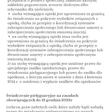
przepisach o pomocy społecznej, zakładzie karnym,
zakładzie poprawczym, areszcie śledczym albo
schronisku dla nieletnich;
osoba wymagająca opieki jest uprawniona za granicą
do świadczenia na pokrycie wydatków związanych z
opieką, chyba że przepisy o koordynacji systemów
zabezpieczenia społecznego lub dwustronne umowy o
zabezpieczeniu społecznym stanowią inaczej;
na osobę wymagającą opieki inna osoba jest
uprawniona za granicą do świadczenia na pokrycie
wydatków związanych z opieką, chyba że przepisy o
koordynacji systemów zabezpieczenia społecznego lub
dwustronne umowy o zabezpieczeniu społecznym
stanowią inaczej;
5) na osobę wymagającą opieki jest ustalone prawo do
specjalnego zasiłku opiekuńczego, prawo do
świadczenia pielęgnacyjnego lub prawo do zasiłku dla
opiekuna, o którym mowa w ustawie z dnia 4 kwietnia
2014 r. o ustaleniu i wypłacie zasiłków dla opiekunów.
Świadczenie pielęgnacyjne na zasadach
obowiązujących do 31 grudnia 2023r
(ochron praw nabytych osób, które nabyły bądź nabędą
prawo do świadczenia pielęgnacyjnego na starych