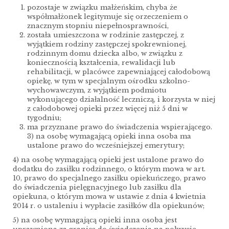
pozostaje w związku małżeńskim, chyba że
współmałżonek legitymuje się orzeczeniem o
znacznym stopniu niepełnosprawności,
została umieszczona w rodzinie zastępczej, z
wyjątkiem rodziny zastępczej spokrewnionej,
rodzinnym domu dziecka albo, w związku z
koniecznością kształcenia, rewalidacji lub
rehabilitacji, w placówce zapewniającej całodobową
opiekę, w tym w specjalnym ośrodku szkolno-
wychowawczym, z wyjątkiem podmiotu
wykonującego działalność leczniczą, i korzysta w niej
z całodobowej opieki przez więcej niż 5 dni w
tygodniu;
ma przyznane prawo do świadczenia wspierającego.
3) na osobę wymagającą opieki inna osoba ma
ustalone prawo do wcześniejszej emerytury;
4) na osobę wymagającą opieki jest ustalone prawo do
dodatku do zasiłku rodzinnego, o którym mowa w art.
10, prawo do specjalnego zasiłku opiekuńczego, prawo
do świadczenia pielęgnacyjnego lub zasiłku dla
opiekuna, o którym mowa w ustawie z dnia 4 kwietnia
2014 r. o ustaleniu i wypłacie zasiłków dla opiekunów;
5) na osobę wymagającą opieki inna osoba jest