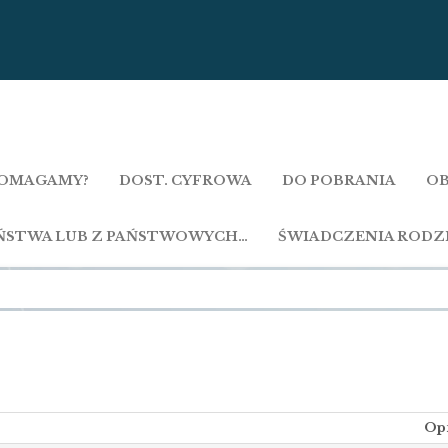
OMAGAMY?
DOST. CYFROWA
DO POBRANIA
OB
AŃSTWA LUB Z PAŃSTWOWYCH…
ŚWIADCZENIA RODZ
Op