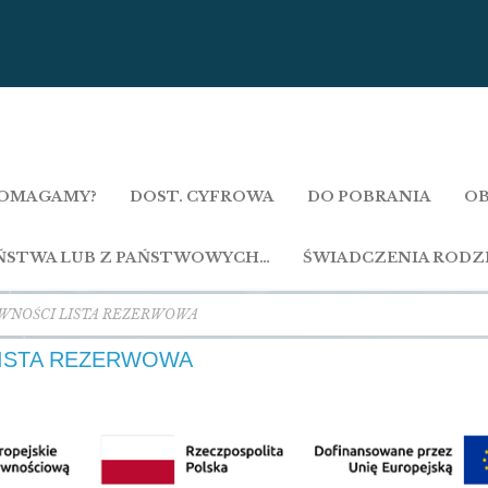
OMAGAMY?
DOST. CYFROWA
DO POBRANIA
OB
AŃSTWA LUB Z PAŃSTWOWYCH…
ŚWIADCZENIA RODZ
WNOŚCI LISTA REZERWOWA
LISTA REZERWOWA