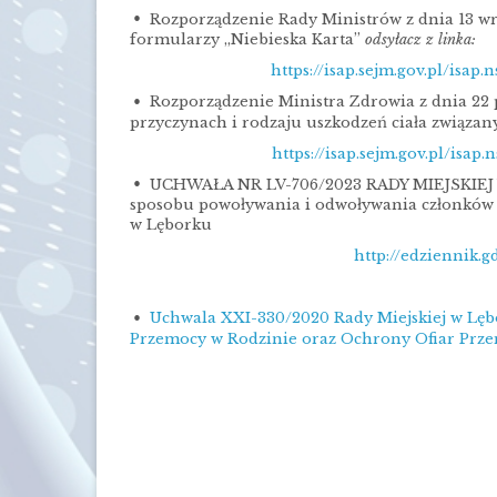
Rozporządzenie Rady Ministrów z dnia 13 wr
formularzy „Niebieska Karta”
odsyłacz z linka:
https://isap.sejm.gov.pl/is
Rozporządzenie Ministra Zdrowia z dnia 22 
przyczynach i rodzaju uszkodzeń ciała związa
https://isap.sejm.gov.pl/is
UCHWAŁA NR LV-706/2023 RADY MIEJSKIEJ W L
sposobu powoływania i odwoływania członków 
w Lęborku
http://edziennik.
Uchwala XXI-330/2020 Rady Miejskiej w Lęb
Przemocy w Rodzinie oraz Ochrony Ofiar Prze