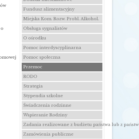
rów
Fundusz alimentacyjny
Miejska Kom. Rozw. Probl. Alkohol.
Obsługa sygnalistów
 o
O ośrodku
Pomoc interdyscyplinarna
Pomoc społeczna
Domowej
Przemoc
RODO
Strategia
Stypendia szkolne
Świadczenia rodzinne
Wspieranie Rodziny
Zadania realizowane z budżetu państwa lub z państ
Zamówienia publiczne