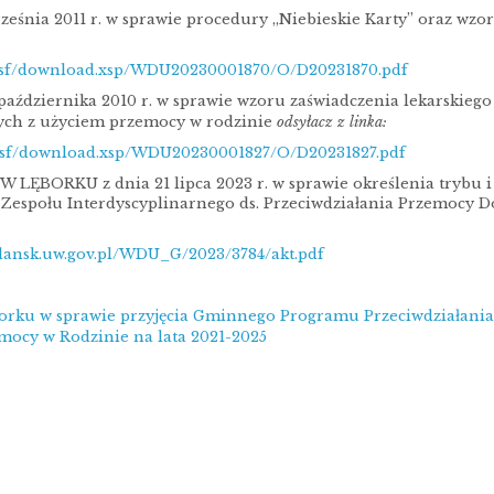
ześnia 2011 r. w sprawie procedury „Niebieskie Karty” oraz wzo
ap.nsf/download.xsp/WDU20230001870/O/D20231870.pdf
października 2010 r. w sprawie wzoru zaświadczenia lekarskiego
nych z użyciem przemocy w rodzinie
odsyłacz z linka:
ap.nsf/download.xsp/WDU20230001827/O/D20231827.pdf
ĘBORKU z dnia 21 lipca 2023 r. w sprawie określenia trybu i
Zespołu Interdyscyplinarnego ds. Przeciwdziałania Przemocy 
gdansk.uw.gov.pl/WDU_G/2023/3784/akt.pdf
orku w sprawie przyjęcia Gminnego Programu Przeciwdziałania
mocy w Rodzinie na lata 2021-2025