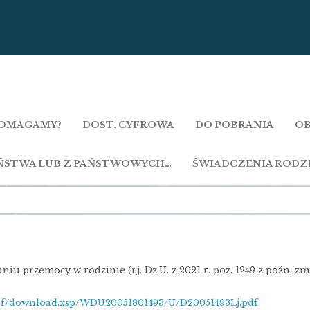
OMAGAMY?
DOST. CYFROWA
DO POBRANIA
OB
AŃSTWA LUB Z PAŃSTWOWYCH…
ŚWIADCZENIA RODZ
niu przemocy w rodzinie (t.j. Dz.U. z 2021 r. poz. 1249 z późn. zm
p.nsf/download.xsp/WDU20051801493/U/D20051493Lj.pdf