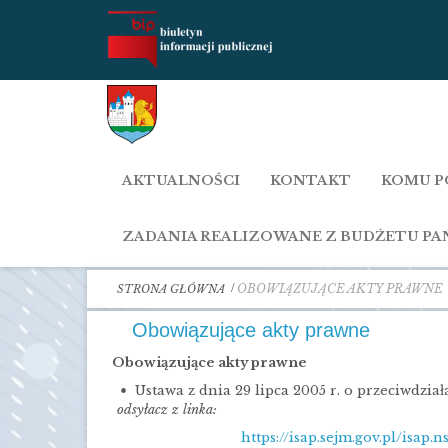
AKTUALNOŚCI
KONTAKT
KOMU P
ZADANIA REALIZOWANE Z BUDŻETU P
OBOWIĄZUJĄCE AKTY PRAWNE
STRONA GŁÓWNA
Obowiązujące akty prawne
Obowiązujące akty prawne
Ustawa z dnia 29 lipca 2005 r. o przeciwdziała
odsyłacz z linka:
https://isap.sejm.gov.pl/isa