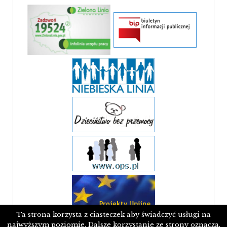
Ta strona korzysta z ciasteczek aby świadczyć usługi na
najwyższym poziomie. Dalsze korzystanie ze strony oznacza,