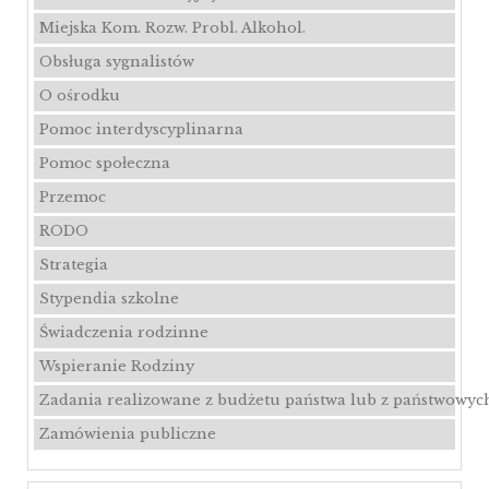
Miejska Kom. Rozw. Probl. Alkohol.
Obsługa sygnalistów
O ośrodku
Pomoc interdyscyplinarna
Pomoc społeczna
Przemoc
RODO
Strategia
Stypendia szkolne
Świadczenia rodzinne
Wspieranie Rodziny
Zadania realizowane z budżetu państwa lub z państwowyc
Zamówienia publiczne