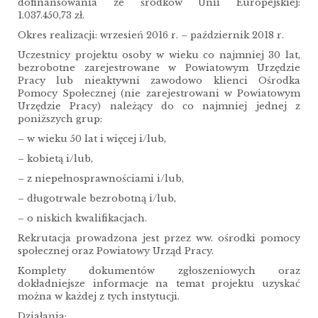
dofinansowania ze środków Unii Europejskiej:
1.037.450,73 zł.
Okres realizacji: wrzesień 2016 r. – październik 2018 r.
Uczestnicy projektu osoby w wieku co najmniej 30 lat,
bezrobotne zarejestrowane w Powiatowym Urzędzie
Pracy lub nieaktywni zawodowo klienci Ośrodka
Pomocy Społecznej (nie zarejestrowani w Powiatowym
Urzędzie Pracy) należący do co najmniej jednej z
poniższych grup:
– w wieku 50 lat i więcej i/lub,
– kobietą i/lub,
– z niepełnosprawnościami i/lub,
– długotrwale bezrobotną i/lub,
– o niskich kwalifikacjach.
Rekrutacja prowadzona jest przez ww. ośrodki pomocy
społecznej oraz Powiatowy Urząd Pracy.
Komplety dokumentów zgłoszeniowych oraz
dokładniejsze informacje na temat projektu uzyskać
można w każdej z tych instytucji.
Działania: