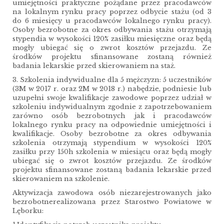
umiejętności praktyczne pożądane przez pracodawców
na lokalnym rynku pracy poprzez odbycie stażu (od 3
do 6 miesięcy u pracodawców lokalnego rynku pracy).
Osoby bezrobotne za okres odbywania stażu otrzymają
stypendia w wysokości 120% zasiłku miesięczne oraz będą
mogły ubiegać się o zwrot kosztów przejazdu. Ze
środków projektu sfinansowane zostaną również
badania lekarskie przed skierowaniem na staż.
3. Szkolenia indywidualne dla 5 mężczyzn: 5 uczestników
(3M w 2017 r. oraz 2M w 2018 r.) nabędzie, podniesie lub
uzupełni swoje kwalifikacje zawodowe poprzez udział w
szkoleniu indywidualnym zgodnie z zapotrzebowaniem
zarówno osób bezrobotnych jak i pracodawców
lokalnego rynku pracy na odpowiednie umiejętności i
kwalifikacje. Osoby bezrobotne za okres odbywania
szkolenia otrzymają stypendium w wysokości 120%
zasiłku przy 150h szkolenia w miesiącu oraz będą mogły
ubiegać się o zwrot kosztów przejazdu. Ze środków
projektu sfinansowane zostaną badania lekarskie przed
skierowaniem na szkolenie.
Aktywizacja zawodowa osób niezarejestrowanych jako
bezrobotnerealizowana przez Starostwo Powiatowe w
Lęborku: