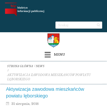
MENU
STRONA GŁÓWNA
NEWS
AKTYWIZACJA ZAWODOWA MIESZKAŃCÓW POWIATU
LĘBORSKIEGO
Aktywizacja zawodowa mieszkańców
powiatu lęborskiego
31 sierpnia, 2016